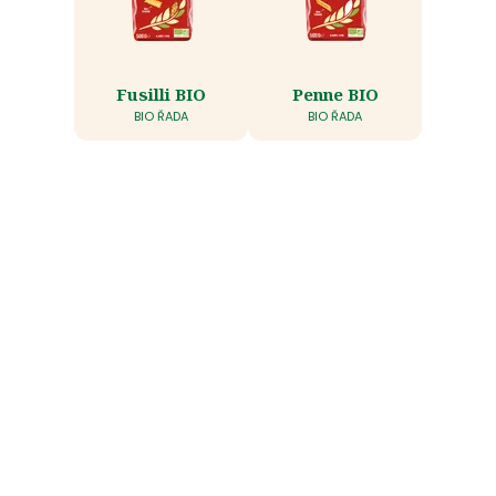
Fusilli BIO
Penne BIO
BIO ŘADA
BIO ŘADA
Vše, co potřebujete
k přípravě chutných pokrmů
NAŠE TIPY NA RECEPTY
NAŠE TIPY