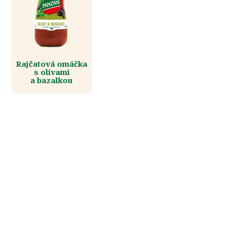
Rajčatová omáčka
s olivami
a bazalkou
Vše, co potřebujete
k přípravě chutných pokrmů
NAŠE TIPY NA RECEPTY