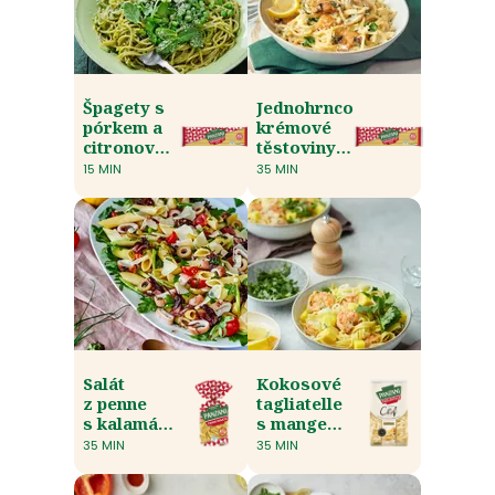
Špagety s
Jednohrncové
pórkem a
krémové
citronovou
těstoviny
omáčkou
se
15 MIN
35 MIN
špenátem a
houbami
Salát
Kokosové
z penne
tagliatelle
s kalamáry
s mangem
a palmovým
a krevetami
35 MIN
35 MIN
srdcem