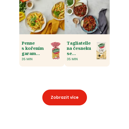
Penne
Tagliatelle
s kořením
na česneku
garam
se
masála
sladkokyselou
35 MIN
35 MIN
omáčkou
z chilli
Zobrazit více