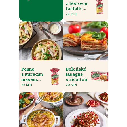
z těstovin
farfalle
s pomerančem
25 MIN
Penne
Boloňské
s kuřecím
lasagne
masem
s ricottou
a pestem
25 MIN
20 MIN