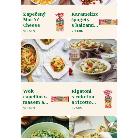
Zapečený
Karamelizované
Mac ’n’
špagety
Cheese
s balzamikovým
octem
20 MIN
20 MIN
Wok
Rigatoni
capellini s
s cuketou
masem a
a ricottou
zeleninou
z jednoho
20 MIN
15 MIN
hrnce